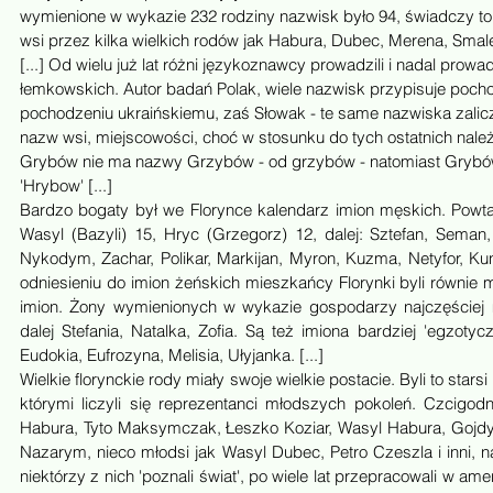
wymienione w wykazie 232 rodziny nazwisk było 94, świadczy t
wsi przez kilka wielkich rodów jak Habura, Dubec, Merena, Sm
[...] Od wielu już lat różni językoznawcy prowadzili i nadal prow
łemkowskich. Autor badań Polak, wiele nazwisk przypisuje pochod
pochodzeniu ukraińskiemu, zaś Słowak - te same nazwiska zalicz
nazw wsi, miejscowości, choć w stosunku do tych ostatnich nale
Grybów nie ma nazwy Grzybów - od grzybów - natomiast Grybów 
'Hrybow' [...]
Bardzo bogaty był we Florynce kalendarz imion męskich. Powtar
Wasyl (Bazyli) 15, Hryc (Grzegorz) 12, dalej: Sztefan, Seman, 
Nykodym, Zachar, Polikar, Markijan, Myron, Kuzma, Netyfor, K
odniesieniu do imion żeńskich mieszkańcy Florynki byli równie
imion. Żony wymienionych w wykazie gospodarzy najczęściej m
dalej Stefania, Natalka, Zofia. Są też imiona bardziej 'egzotycz
Eudokia, Eufrozyna, Melisia, Ułyjanka. [...]
Wielkie florynckie rody miały swoje wielkie postacie. Byli to sta
którymi liczyli się reprezentanci młodszych pokoleń. Czcigodn
Habura, Tyto Maksymczak, Łeszko Koziar, Wasyl Habura, Gojdycz
Nazarym, nieco młodsi jak Wasyl Dubec, Petro Czeszla i inni, 
niektórzy z nich 'poznali świat', po wiele lat przepracowali w ame