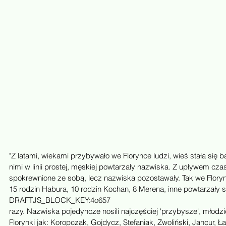
"Z latami, wiekami przybywało we Florynce ludzi, wieś stała się b
nimi w linii prostej, męskiej powtarzały nazwiska. Z upływem cza
spokrewnione ze sobą, lecz nazwiska pozostawały. Tak we Flory
15 rodzin Habura, 10 rodzin Kochan, 8 Merena, inne powtarzały si
DRAFTJS_BLOCK_KEY:4o657
razy. Nazwiska pojedyncze nosili najczęściej 'przybysze', młodzie
Florynki jak: Koropczak, Gojdycz, Stefaniak, Zwoliński, Jancur, 