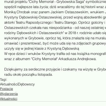
murali projektu "Cichy Memoriał - Grybowska Saga" symbolicznie
spędzili najlepsze lata życia; dziś wracaliśmy do tej historii wraz
Moniką Chrobak oraz panem Jackiem Ostaszewskim, wnukiem J
Krystyny Dębowskiej-Ostaszewskiej, przed wojną absolwentki 
aktorki Teatru Rapsodycznego i Teatru Starego. Oprócz gościny
Ostaszewskich czekała nas niespodzianka - od naszej ostatniej w
rodziny Dębowskich i Ostaszewskich" w 2018 r. rodzinie udało się 
wykonanych w Grybowie, oprócz tej, która znalazła się na mural
omawiać i prezentować, być może uda się na zdjęciach grupowy
uczyły się w jednej klasie z Krystyną Dębowską 
W ręce dzieci i wnuków Krystyny trafiła od nas książka monograf
wraz z albumem "Cichy Memoriał" Arkadiusza Andrejkowa.
Dziękujemy za serdeczne przyjęcie i czekamy na wizytę w Grybo
radiu około początku listopada.
Tagi:
Aktualności
Dębowscy
Postacie
Wydarzenia
Aktualności