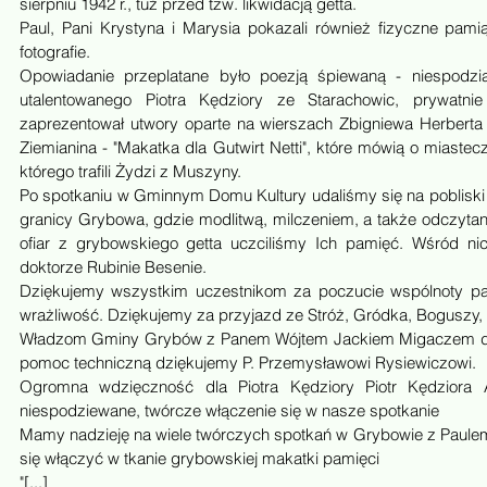
sierpniu 1942 r., tuż przed tzw. likwidacją getta.
Paul, Pani Krystyna i Marysia pokazali również fizyczne pamiątki
fotografie.
Opowiadanie przeplatane było poezją śpiewaną - niespodzi
utalentowanego Piotra Kędziory ze Starachowic, prywatnie
zaprezentował utwory oparte na wierszach Zbigniewa Herberta 
Ziemianina - "Makatka dla Gutwirt Netti", które mówią o miastecz
którego trafili Żydzi z Muszyny.
Po spotkaniu w Gminnym Domu Kultury udaliśmy się na pobliski 
granicy Grybowa, gdzie modlitwą, milczeniem, a także odczytan
ofiar z grybowskiego getta uczciliśmy Ich pamięć. Wśród nic
doktorze Rubinie Besenie.
Dziękujemy wszystkim uczestnikom za poczucie wspólnoty pa
wrażliwość. Dziękujemy za przyjazd ze Stróż, Gródka, Boguszy,
Władzom Gminy Grybów z Panem Wójtem Jackiem Migaczem dzięk
pomoc techniczną dziękujemy P. Przemysławowi Rysiewiczowi. 
Ogromna wdzięczność dla Piotra Kędziory Piotr Kędziora Ar
niespodziewane, twórcze włączenie się w nasze spotkanie 
Mamy nadzieję na wiele twórczych spotkań w Grybowie z Paulem,
się włączyć w tkanie grybowskiej makatki pamięci
"[...]