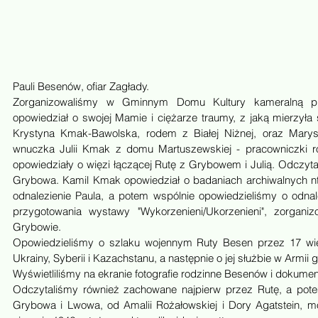
Pauli Besenów, ofiar Zagłady.
Zorganizowaliśmy w Gminnym Domu Kultury kameralną prze
opowiedział o swojej Mamie i ciężarze traumy, z jaką mierzyła si
Krystyna Kmak-Bawolska, rodem z Białej Niżnej, oraz Marys
wnuczka Julii Kmak z domu Martuszewskiej - pracowniczki rod
opowiedziały o więzi łączącej Rutę z Grybowem i Julią. Odczyta
Grybowa. Kamil Kmak opowiedział o badaniach archiwalnych nt.
odnalezienie Paula, a potem wspólnie opowiedzieliśmy o odnal
przygotowania wystawy "Wykorzenieni/Ukorzenieni", zorgani
Grybowie.
Opowiedzieliśmy o szlaku wojennym Ruty Besen przez 17 więzi
Ukrainy, Syberii i Kazachstanu, a następnie o jej służbie w Armii 
Wyświetliliśmy na ekranie fotografie rodzinne Besenów i dokumen
Odczytaliśmy również zachowane najpierw przez Rutę, a potem 
Grybowa i Lwowa, od Amalii Rożałowskiej i Dory Agatstein, 