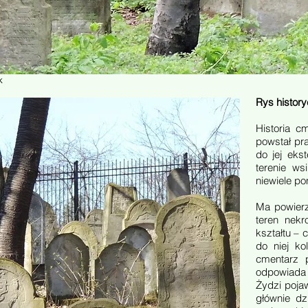
k
Rys histor
Historia c
powstał pr
do jej eks
terenie ws
niewiele po
Ma powierz
teren nekr
kształtu –
do niej ko
cmentarz 
odpowiada 
Żydzi pojaw
głównie dz