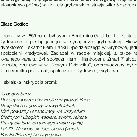
stosunkowo późno (na kirkucie grybowskim istnieje tylko 5 nagrobk
Eliasz Gottlob
Urodzony w 1859 roku, był synem Beniamina Gottloba, trafikanta, 
żydowskie i posługującego w synagodze grybowskiej. Eliasz 
dyrektorem i skarbnikiem Banku Spółdzielczego w Grybowie, jedn
spółdzielni kredytowej. Zasiadał w radzie miejskiej, a także 
lokalnego kahału. Był społecznikiem i filantropem. Zmarł 7 stycz
nekrolog drukowany w „Nowym Dzienniku”, odprowadzany był 
żalu i smutku przez całą społeczność żydowską Grybowa.
Hebrajska inskrypcja brzmi:
Tu pogrzebany
Dokonywał wyborów wedle przykazań Pana
Drogi duch i sędziwy w swych latach
Mąż poważny i szanowany we wszystkim
Biednych i ubogich wspierał swoimi rękami
Prawy dla ludzi do samego kresu (życia)
Lat 72. Wzniosła się jego dusza (zmarł)
Pan Eli (Eliezer) Arie syn pana