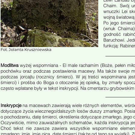
Chaim. Swój ur
wnuczki Lei sk
wojną światową
Po jego śmierci
(wnuk Chaima)
godność rabin
Baruchowi. Jed
funkcją: Rabiner
Fot. Jolanta Kruszniewska
Modlitwa
wyżej wspomniana - El male rachamim (Boże, pełen miłos
pochówku oraz podczas postawienia macewy. Ma także swoje miej
podczas jorcajtu (rocznicy śmierci). W jej treści wspominana j
śmierci) i prośba do Boga o otoczenie jej opieką, by zmarły spoc
często wplatane były w tekst inskrypcji. Na cmentarzu grybowskim
Inskrypcje
na macewach zawierają wiele różnych elementów, wśród k
dotyczące życia wiecznego/dalszych losów duszy zmarłego. Posiad
o pochodzeniu, datę śmierci, określenia dotyczące zmarłego, jego ch
Oczywiście, mimo zauważalnych schematów, każda inskrypcja jes
Choć tekst nie zawsze zawiera wszystkie wspomniane elementy
zmarłego: imię, imię ojca, datę śmierci (także od tego są wyjątki)