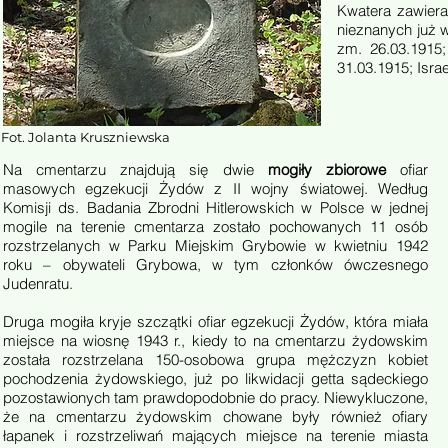
Kwatera zawiera
nieznanych już w
zm. 26.03.1915;
31.03.1915; Isra
Fot. Jolanta Kruszniewska
Na cmentarzu znajdują się dwie
mogiły zbiorowe
ofiar
masowych egzekucji Żydów z II wojny światowej. Według
Komisji ds. Badania Zbrodni Hitlerowskich w Polsce w jednej
mogile na terenie cmentarza zostało pochowanych 11 osób
rozstrzelanych w Parku Miejskim Grybowie w kwietniu 1942
roku – obywateli Grybowa, w tym członków ówczesnego
Judenratu.
Druga mogiła kryje szczątki ofiar egzekucji Żydów, która miała
miejsce na wiosnę 1943 r., kiedy to na cmentarzu żydowskim
została rozstrzelana 150-osobowa grupa mężczyzn kobiet
pochodzenia żydowskiego, już po likwidacji getta sądeckiego
pozostawionych tam prawdopodobnie do pracy. Niewykluczone,
że na cmentarzu żydowskim chowane były również ofiary
łapanek i rozstrzeliwań mających miejsce na terenie miasta