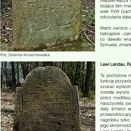
Najdawniejsza 
stojąca tam ma
wiek XVIII (zac
odczytania data
Warto zwrócić 
hebrajskie –zami
co dawało wraż
Szmuela, zmarłe
Fot. Jolanta Kruszniewska
Lewi Landau. R
Ta pochylona m
funkcję przywó
szukać wytworn
została wyryta
prócz modlitwy
nauczyciela, p
daty śmierci a
przewodniczący
nagrobku tylko
jego skromność
Lewi Landau b