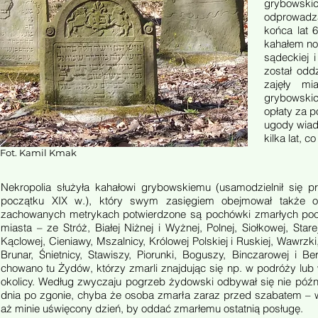
grybowskic
odprowadz
końca lat 
kahałem no
sądeckiej 
został odd
zajęły mi
grybowskic
opłaty za p
ugody wiad
kilka lat, 
Fot. Kamil Kmak
Nekropolia służyła kahałowi grybowskiemu (usamodzielnił się 
początku XIX w.), który swym zasięgiem obejmował także o
zachowanych metrykach potwierdzone są pochówki zmarłych po
miasta – ze Stróż, Białej Niżnej i Wyżnej, Polnej, Siołkowej, Star
Kąclowej, Cieniawy, Mszalnicy, Królowej Polskiej i Ruskiej, Wawrzki,
Brunar, Śnietnicy, Stawiszy, Piorunki, Boguszy, Binczarowej i B
chowano tu Żydów, którzy zmarli znajdując się np. w podróży lu
okolicy. Według zwyczaju pogrzeb żydowski odbywał się nie późn
dnia po zgonie, chyba że osoba zmarła zaraz przed szabatem –
aż minie uświęcony dzień, by oddać zmarłemu ostatnią posługę.