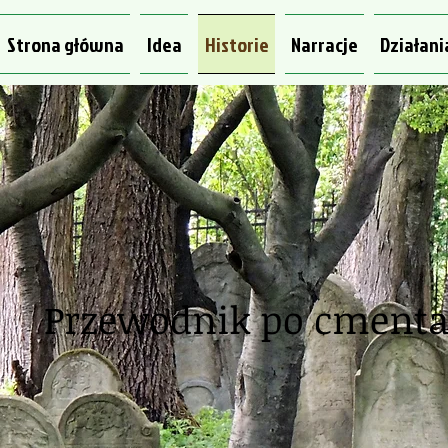
Strona główna
Idea
Historie
Narracje
Działani
Przewodnik po cment