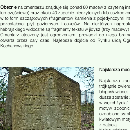
Obecnie
na cmentarzu znajduje się ponad 80 macew z czytelną ins
lub częściowo) oraz około 40 zupełnie nieczytelnych lub uszkodzon
w to form szczątkowych (fragmentów kamienia z pojedynczymi lite
pozostałości płyt poziomych i cokołów. Na niektórych nagrob
hebrajskiego widoczne są fragmenty tekstu w jidysz (trzy macewy) 
Cmentarz otoczony jest ogrodzeniem, prowadzi do niego brama
otwarta przez cały czas. Najlepsze dojście od Rynku ulicą Og
Kochanowskiego.
Najstarsza mace
Najstarsza zac
trójkątnie zwie
błogosławionej
dusza zostanie
w węzeł życia” 
motyw zdobnicz
ozdobione symb
kwiatowym moty
z datacją.