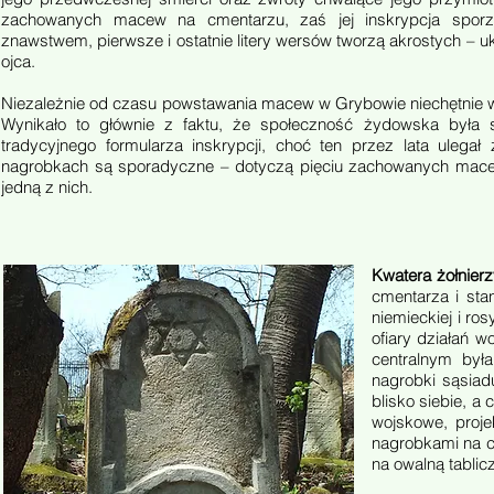
zachowanych macew na cmentarzu, zaś jej inskrypcja sporzą
znawstwem, pierwsze i ostatnie litery wersów tworzą akrostych – uk
ojca.
Niezależnie od czasu powstawania macew w Grybowie niechętnie 
Wynikało to głównie z faktu, że społeczność żydowska była s
tradycyjnego formularza inskrypcji, choć ten przez lata uleg
nagrobkach są sporadyczne – dotyczą pięciu zachowanych macew
jedną z nich.
Kwatera żołnier
cmentarza i sta
niemieckiej i r
ofiary działań w
centralnym był
nagrobki sąsiad
blisko siebie, a
wojskowe, proj
nagrobkami na c
na owalną tablic