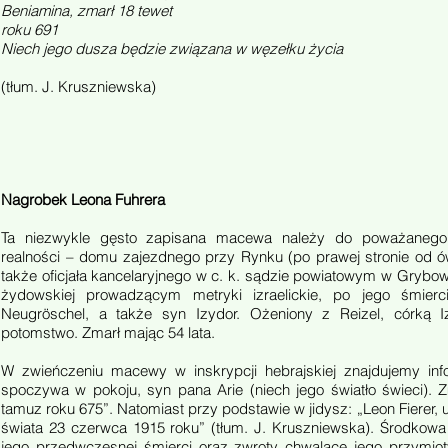
Beniamina, zmarł 18 tewet
roku 691
Niech jego dusza będzie związana w węzełku życia
(tłum. J. Kruszniewska)
Nagrobek Leona Fuhrera
Ta niezwykle gęsto zapisana macewa należy do poważanego o
realności – domu zajezdnego przy Rynku (po prawej stronie od ów
także oficjała kancelaryjnego w c. k. sądzie powiatowym w Grybow
żydowskiej prowadzącym metryki izraelickie, po jego śmier
Neugröschel, a także syn Izydor. Ożeniony z Reizel, córką Iz
potomstwo. Zmarł mając 54 lata.
W zwieńczeniu macewy w inskrypcji hebrajskiej znajdujemy inf
spoczywa w pokoju, syn pana Arie (niech jego światło świeci). 
tamuz roku 675”. Natomiast przy podstawie w jidysz: „Leon Fierer,
świata 23 czerwca 1915 roku” (tłum. J. Kruszniewska). Środkowa
jego przedwczesnej śmierci oraz zwroty chwalące jego przymioty. 