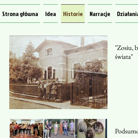
Strona główna
Idea
Historie
Narracje
Działani
"Zosiu, 
świata"
Podsumo