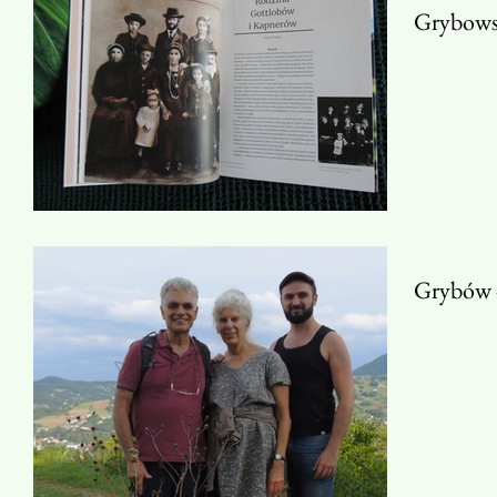
Grybows
Grybów -