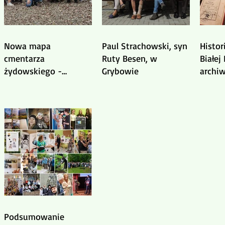
Nowa mapa
Paul Strachowski, syn
Histo
cmentarza
Ruty Besen, w
Białej 
żydowskiego -
Grybowie
archi
współpraca z
Pelcza
Wydziałem Geodezji
i Wia
Politechniki
Warszawskiej
Podsumowanie