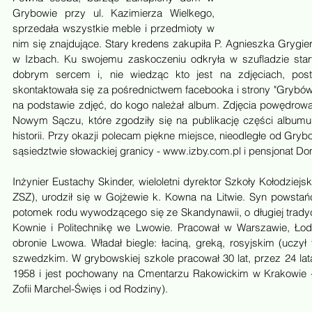
Grybowie przy ul. Kazimierza Wielkego, 
sprzedała wszystkie meble i przedmioty w 
nim się znajdujące. Stary kredens zakupiła P. Agnieszka Grygi
w Izbach. Ku swojemu zaskoczeniu odkryła w szufladzie star
dobrym sercem i, nie wiedząc kto jest na zdjęciach, post
skontaktowała się za pośrednictwem facebooka i strony "Grybów"
na podstawie zdjęć, do kogo należał album. Zdjęcia powędrowa
Nowym Sączu, które zgodziły się na publikację części albumu. 
historii. Przy okazji polecam piękne miejsce, nieodległe od Grybo
sąsiedztwie słowackiej granicy - www.izby.com.pl i pensjonat D
Inżynier Eustachy Skinder, wieloletni dyrektor Szkoły Kołodziej
ZSZ), urodził się w Gojżewie k. Kowna na Litwie. Syn powstańc
potomek rodu wywodzącego się ze Skandynawii, o długiej trady
Kownie i Politechnikę we Lwowie. Pracował w Warszawie, Łodzi
obronie Lwowa. Władał biegle: łaciną, greką, rosyjskim (uczył t
szwedzkim. W grybowskiej szkole pracował 30 lat, przez 24 lat
1958 i jest pochowany na Cmentarzu Rakowickim w Krakowie - 
Zofii Marchel-Święs i od Rodziny).