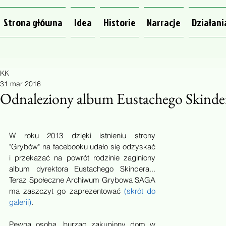
Strona główna
Idea
Historie
Narracje
Działani
KK
31 mar 2016
Odnaleziony album Eustachego Skinde
W roku 2013 dzięki istnieniu strony 
"Grybów" na facebooku udało się odzyskać 
i przekazać na powrót rodzinie zaginiony 
album dyrektora Eustachego Skindera... 
Teraz Społeczne Archiwum Grybowa SAGA 
ma zaszczyt go zaprezentować 
(skrót do 
galerii)
. 
Pewna osoba, burząc zakupiony dom w 