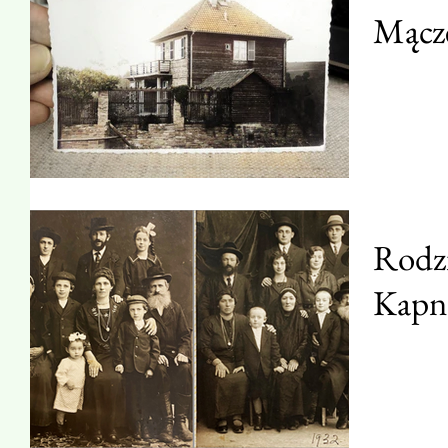
Mącze
Rodzi
Kapn