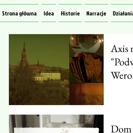
Strona główna
Idea
Historie
Narracje
Działani
Axis
"Pod
Weron
Dom a