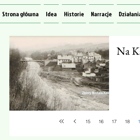
Strona główna
Idea
Historie
Narracje
Działani
Na K
15
16
17
18