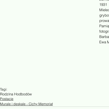
1931
Mielec
grybo
prowa
Pamią
fotog
Barba
Ewa M
Tagi:
Rodzina Hodbodów
Postacie
Murale i deskale - Cichy Memoriał