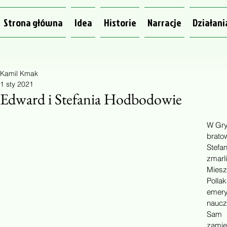
Strona główna
Idea
Historie
Narracje
Działani
Kamil Kmak
1 sty 2021
Edward i Stefania Hodbodowie
W Gry
brato
Stefan
zmarl
Miesz
Pollak
emery
naucz
Sam
zamie