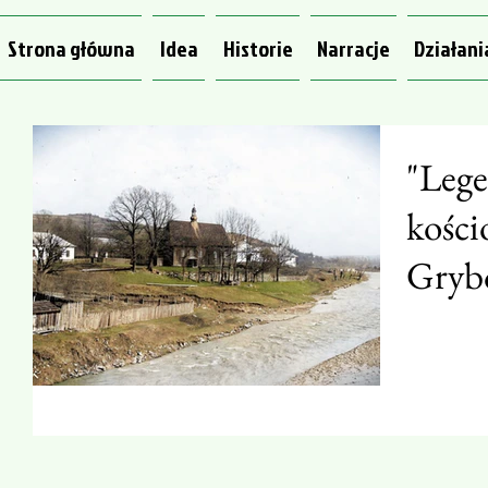
Strona główna
Idea
Historie
Narracje
Działani
"Lege
kości
Grybo