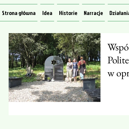
Strona główna
Idea
Historie
Narracje
Działani
Współ
Polit
w op
cment
Gryb