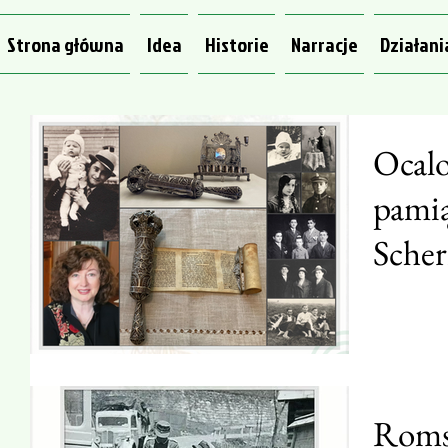
Strona główna
Idea
Historie
Narracje
Działani
Ocalo
pamią
Sche
Romsk