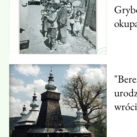
Grybo
okupa
niezw
porta
"Bere
urodz
wróci
sąsied
wróci