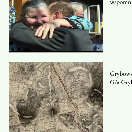
wspomni
Grybowsk
Gór Gry