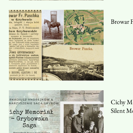
Browar F
Cichy Me
Silent M